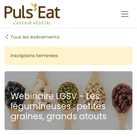
Se rendre au contenu
Tous les événements
Inscriptions terminées
Webinaire LGSV - Les
légumineuses : petites
graines, grands atouts