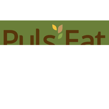
Accueil
Ingrédients
A propos
Actualités
Contact
© 2024 Puls'Eat®. Tous droits réservés.
Généré par
- Créer un
site web gratuit