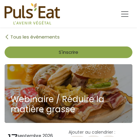
Se rendre au contenu
Tous les événements
S'inscrire
Webinaire / Réduire la
matière grasse
Ajouter au calendrier :
septembre 2026