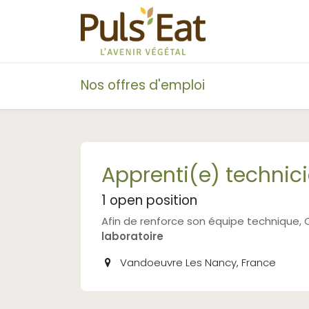
Se rendre au contenu
Ingrédient
Nos offres d'emploi
Apprenti(e) technic
1
open position
Afin de renforce son équipe technique
laboratoire
Vandoeuvre Les Nancy
,
France