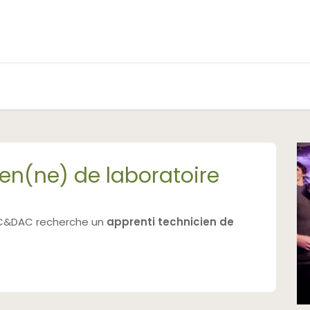
s
A propos
Actualités
Contact
ien(ne) de laboratoire
, C&DAC recherche un
apprenti technicien de