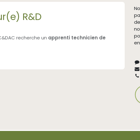
No
ur(e) R&D
pa
de
no
po
, C&DAC recherche un
apprenti technicien de
en